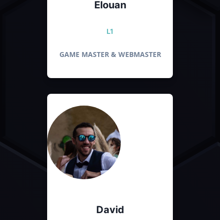
Elouan
L1
GAME MASTER & WEBMASTER
David