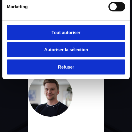
Marketing
Daphné
Blossom
Tout autoriser
GAME MASTER
Autoriser la sélection
Refuser