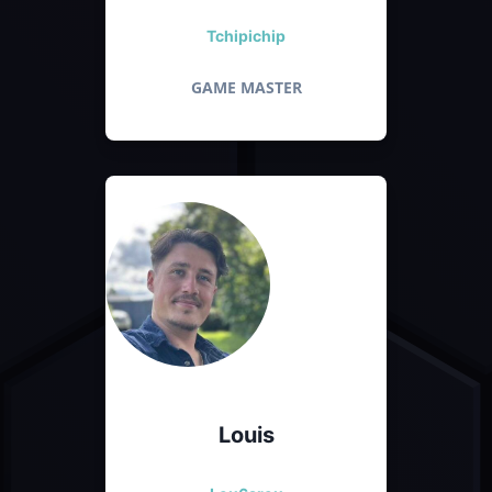
Tchipichip
GAME MASTER
Louis